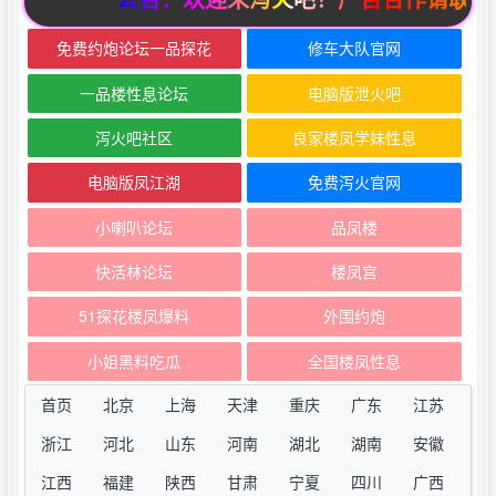
免费约炮论坛一品探花
修车大队官网
一品楼性息论坛
电脑版泄火吧
泻火吧社区
良家楼凤学妹性息
电脑版凤江湖
免费泻火官网
小喇叭论坛
品凤楼
快活林论坛
楼凤宫
51探花楼凤爆料
外围约炮
小姐黑料吃瓜
全国楼凤性息
首页
北京
上海
天津
重庆
广东
江苏
浙江
河北
山东
河南
湖北
湖南
安徽
江西
福建
陕西
甘肃
宁夏
四川
广西