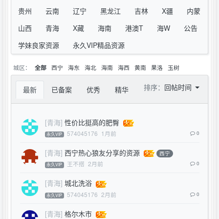
贵州
云南
辽宁
黑龙江
吉林
X疆
内蒙
山西
青海
X藏
海南
港澳T
海W
公告
学妹良家资源
永久VIP精品资源
城区：
西宁
海东
海北
海南
海西
黄南
果洛
玉树
全部
排序：
回帖时间
最新
已备案
优秀
精华
[青海]
性价比挺高的肥臀
574045176
1月前
0
永久VIP
[青海]
西宁热心狼友分享的资源
西宁
王不搭
2月前
0
永久VIP
[青海]
城北洗浴
574045176
2月前
0
永久VIP
[青海]
格尔木市