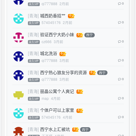
qi777888
2月前
0
永久VIP
[青海]
城西奶香招艹
574045176
2月前
0
永久VIP
[青海]
验证西宁大奶小妹
西宁
cz666
3月前
0
永久VIP
[青海]
城北洗浴
qi777888
3月前
0
永久VIP
[青海]
西宁热心狼友分享的资源
西宁
qi777888
3月前
0
永久VIP
[青海]
丽晶公寓个人爽记
map
4月前
0
永久VIP
[青海]
个体户可以上家里
574045176
4月前
0
永久VIP
[青海]
西宁水上汇被坑
西宁
王不搭
4月前
0