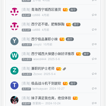
永久VIP
[青海]
青海西宁城西区骚货
西宁
cz666
4月前
0
永久VIP
[青海]
西宁还不错，肥臀酥胸
西宁
cz666
4月前
0
永久VIP
[青海]
西宁极品兼职小妹
西宁
youyiz
10月前
0
泻火新手
[青海]
西宁城西大保健小妹好评推荐
西宁
wsxcd444
2025-5-6
0
泻火新手
[青海]
兼职的护士老师
Zzzxxc
2025-5-4
0
泻火新手
[青海]
极品战斗机干到腿软
西宁
tanhuayuan
2024-10-27
0
永久VIP
[青海]
妹子满足我也爽，绝佳体验
百里挑一
2024-10-24
0
月度VIP