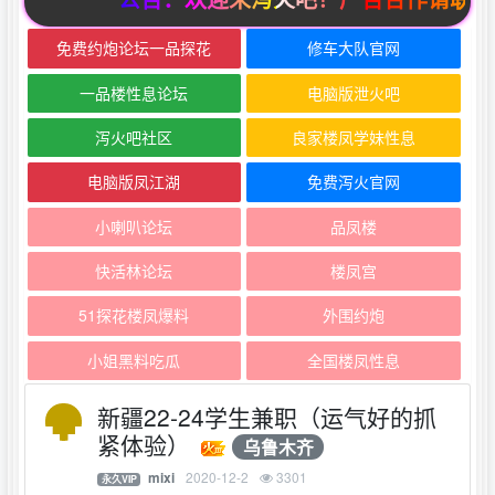
免费约炮论坛一品探花
修车大队官网
一品楼性息论坛
电脑版泄火吧
泻火吧社区
良家楼凤学妹性息
电脑版凤江湖
免费泻火官网
小喇叭论坛
品凤楼
快活林论坛
楼凤宫
51探花楼凤爆料
外围约炮
小姐黑料吃瓜
全国楼凤性息
新疆22-24学生兼职（运气好的抓
紧体验）
乌鲁木齐
2020-12-2
3301
mixi
永久VIP