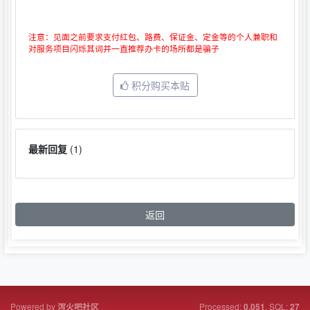
注意：见面之前要求支付红包、路费、保证金、定金等的个人兼职和
对服务项目闪烁其词并一直推荐办卡的场所都是骗子
积分购买本贴
最新回复
(
1
)
返回
Powered by
Processed:
, SQL:
泻火吧社区
0.051
27