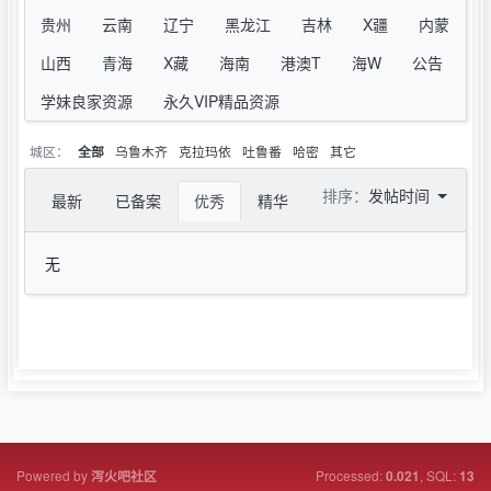
贵州
云南
辽宁
黑龙江
吉林
X疆
内蒙
山西
青海
X藏
海南
港澳T
海W
公告
学妹良家资源
永久VIP精品资源
城区：
乌鲁木齐
克拉玛依
吐鲁番
哈密
其它
全部
排序：
发帖时间
最新
已备案
优秀
精华
无
Powered by
Processed:
, SQL:
泻火吧社区
0.021
13