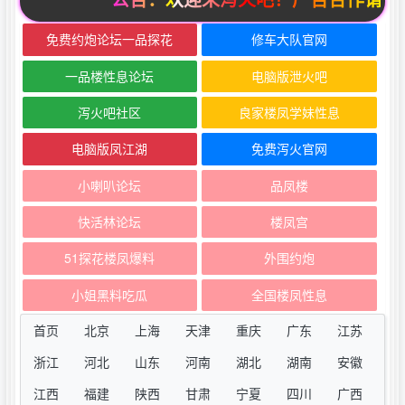
免费约炮论坛一品探花
修车大队官网
一品楼性息论坛
电脑版泄火吧
泻火吧社区
良家楼凤学妹性息
电脑版凤江湖
免费泻火官网
小喇叭论坛
品凤楼
快活林论坛
楼凤宫
51探花楼凤爆料
外围约炮
小姐黑料吃瓜
全国楼凤性息
首页
北京
上海
天津
重庆
广东
江苏
浙江
河北
山东
河南
湖北
湖南
安徽
江西
福建
陕西
甘肃
宁夏
四川
广西