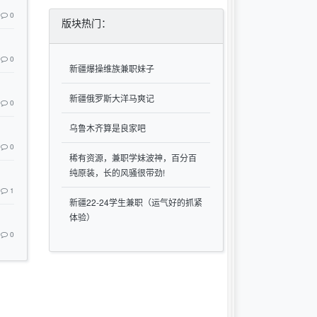
0
版块热门：
0
新疆爆操维族兼职妹子
新疆俄罗斯大洋马爽记
0
乌鲁木齐算是良家吧
0
稀有资源，兼职学妹波神，百分百
纯原装，长的风骚很带劲!
1
新疆22-24学生兼职（运气好的抓紧
体验）
0