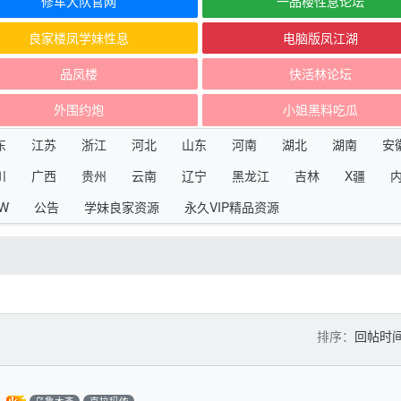
修车大队官网
一品楼性息论坛
良家楼凤学妹性息
电脑版凤江湖
品凤楼
快活林论坛
外围约炮
小姐黑料吃瓜
东
江苏
浙江
河北
山东
河南
湖北
湖南
安
川
广西
贵州
云南
辽宁
黑龙江
吉林
X疆
W
公告
学妹良家资源
永久VIP精品资源
排序：
回帖时
乌鲁木齐
克拉玛依