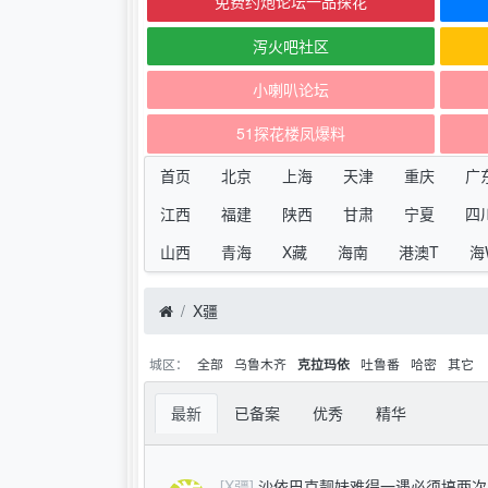
免费约炮论坛一品探花
泻火吧社区
小喇叭论坛
51探花楼凤爆料
首页
北京
上海
天津
重庆
广
江西
福建
陕西
甘肃
宁夏
四
山西
青海
X藏
海南
港澳T
海
X疆
城区：
全部
乌鲁木齐
吐鲁番
哈密
其它
克拉玛依
最新
已备案
优秀
精华
[X疆]
沙依巴克靓妹难得一遇必须搞两次