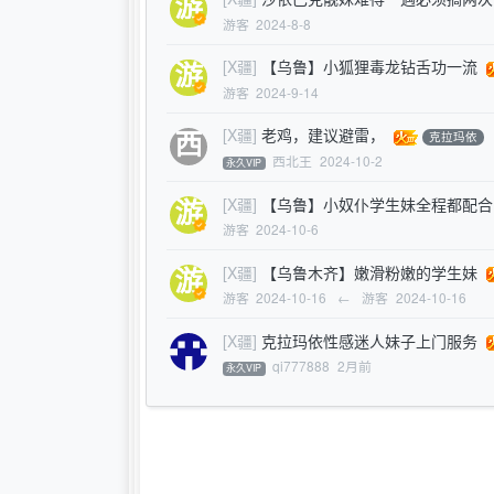
游客
2024-8-8
[X疆]
【乌鲁】小狐狸毒龙钻舌功一流
游客
2024-9-14
[X疆]
老鸡，建议避雷，
克拉玛依
西北王
2024-10-2
永久VIP
[X疆]
【乌鲁】小奴仆学生妹全程都配合
游客
2024-10-6
[X疆]
【乌鲁木齐】嫩滑粉嫩的学生妹
游客
2024-10-16
←
游客
2024-10-16
[X疆]
克拉玛依性感迷人妹子上门服务
qi777888
2月前
永久VIP