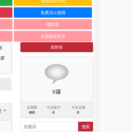
电脑版泄火吧
免费泻火官网
楼凤宫
全国楼凤性息
发新帖
徽
内蒙
X疆
主题数
今日贴子
今日主题
间
493
0
0
搜索