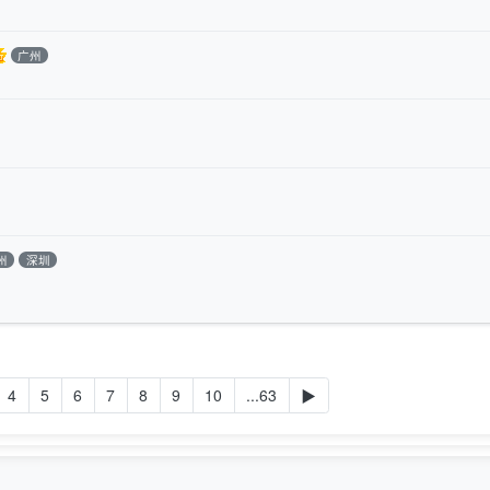
广州
州
深圳
4
5
6
7
8
9
10
...63
▶