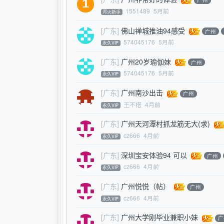
1551489
5月前
泻火新手
[广东]
佛山禅城推油94感受
广州
574045176
5月前
永久VIP
[广东]
广州20岁瑜伽妹
广州
574045176
5月前
永久VIP
[广东]
广州南沙出击
广州
王不搭
4月前
永久VIP
[广东]
广州天河潭村抓龙筋无大(求)
cz666
4月前
永久VIP
[广东]
深圳宝安体验94 可以
广州
cz666
4月前
永久VIP
[广东]
广州悦悦（帖）
广州
cz666
4月前
永久VIP
[广东]
广州大学刚毕业兼职小妹
广