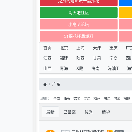
免费约炮论坛一品探花
泻火吧社区
小喇叭论坛
51探花楼凤爆料
首页
北京
上海
天津
重庆
广
江西
福建
陕西
甘肃
宁夏
四
山西
青海
X藏
海南
港澳T
海
广东
城市：
全部
汕头
韶关
湛江
梅州
阳江
河源
揭阳
最新
已备案
优秀
精华
[广东]
广州非常好的体验
广州