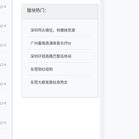
0
版块热门：
0
深圳鸡头微信，有嫩妹资源
广州番禺南浦徕客水疗bt
0
深圳环观南路巴黎岛休闲
0
东莞熟妇母狗
东莞大朗发廊纹身熟女
0
0
0