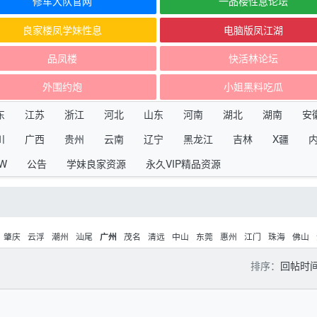
修车大队官网
一品楼性息论坛
良家楼凤学妹性息
电脑版凤江湖
品凤楼
快活林论坛
外围约炮
小姐黑料吃瓜
东
江苏
浙江
河北
山东
河南
湖北
湖南
安
川
广西
贵州
云南
辽宁
黑龙江
吉林
X疆
W
公告
学妹良家资源
永久VIP精品资源
肇庆
云浮
潮州
汕尾
茂名
清远
中山
东莞
惠州
江门
珠海
佛山
广州
排序：
回帖时