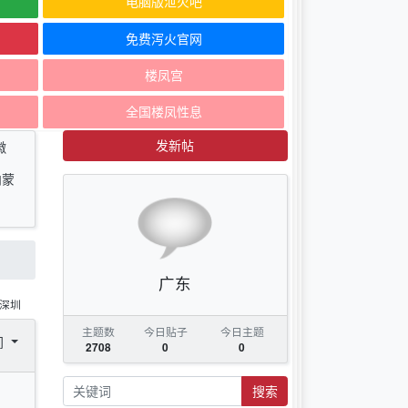
电脑版泄火吧
免费泻火官网
楼凤宫
全国楼凤性息
发新帖
徽
内蒙
广东
深圳
主题数
今日贴子
今日主题
间
2708
0
0
搜索