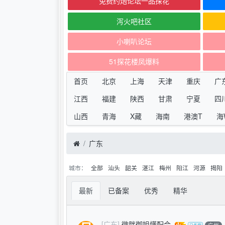
免费约炮论坛一品探花
泻火吧社区
小喇叭论坛
51探花楼凤爆料
首页
北京
上海
天津
重庆
广
江西
福建
陕西
甘肃
宁夏
四
山西
青海
X藏
海南
港澳T
海
广东
城市：
全部
汕头
韶关
湛江
梅州
阳江
河源
揭阳
最新
已备案
优秀
精华
[广东]
微胖御姐懂配合
广州