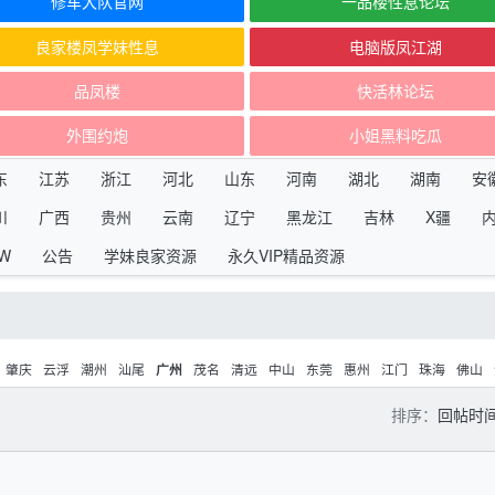
修车大队官网
一品楼性息论坛
良家楼凤学妹性息
电脑版凤江湖
品凤楼
快活林论坛
外围约炮
小姐黑料吃瓜
东
江苏
浙江
河北
山东
河南
湖北
湖南
安
川
广西
贵州
云南
辽宁
黑龙江
吉林
X疆
W
公告
学妹良家资源
永久VIP精品资源
肇庆
云浮
潮州
汕尾
茂名
清远
中山
东莞
惠州
江门
珠海
佛山
广州
排序：
回帖时