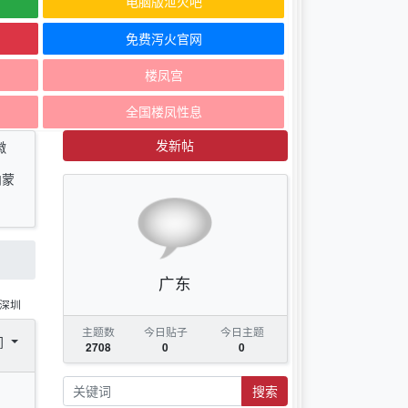
电脑版泄火吧
免费泻火官网
楼凤宫
全国楼凤性息
发新帖
徽
内蒙
广东
深圳
主题数
今日贴子
今日主题
间
2708
0
0
搜索