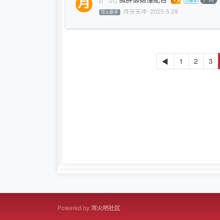
月牙天冲
2025-5-28
泻火新手
◀
1
2
3
Powered by
泻火吧社区