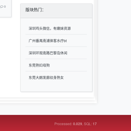
0
版块热门：
深圳鸡头微信，有嫩妹资源
广州番禺南浦徕客水疗bt
深圳环观南路巴黎岛休闲
东莞熟妇母狗
东莞大朗发廊纹身熟女
Processed:
, SQL:
0.029
17